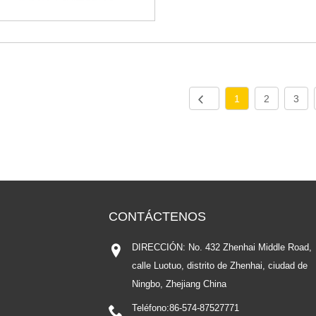
1
2
3
CONTÁCTENOS
DIRECCIÓN: No. 432 Zhenhai Middle Road,
calle Luotuo, distrito de Zhenhai, ciudad de
Ningbo, Zhejiang China
Teléfono:
86-574-87527771