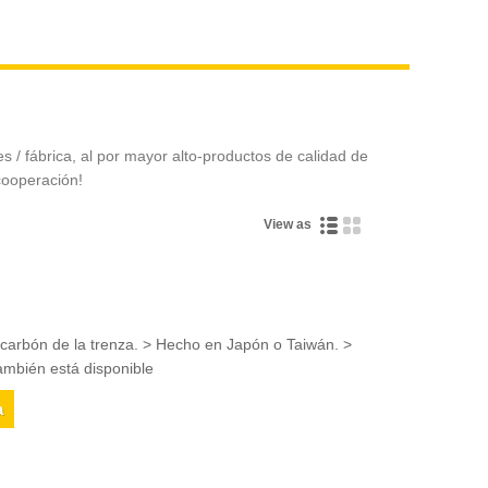
 / fábrica, al por mayor alto-productos de calidad de
cooperación!
View as
l carbón de la trenza. > Hecho en Japón o Taiwán. >
ambién está disponible
a