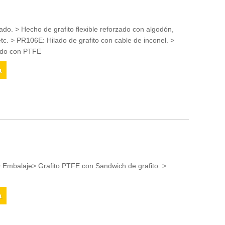
ado. > Hecho de grafito flexible reforzado con algodón,
, etc. > PR106E: Hilado de grafito con cable de inconel. >
nado con PTFE
a
 Embalaje> Grafito PTFE con Sandwich de grafito. >
a